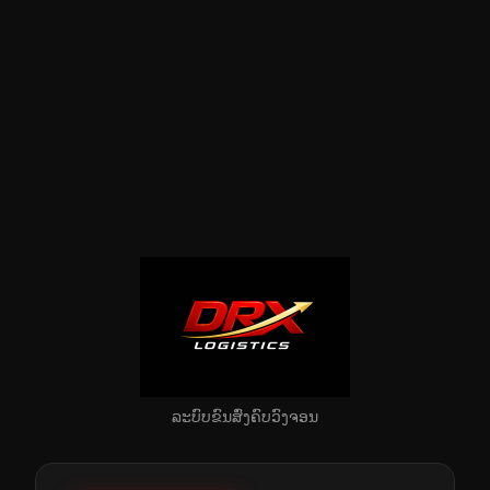
ລະບົບຂົນສົ່ງຄົບວົງຈອນ