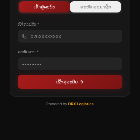
ເຂົ້າສູ່ລະບົບ
ສະໝັກສະມາຊິກ
ເບີໂທລະສັບ *
ລະຫັດຜ່ານ *
ເຂົ້າສູ່ລະບົບ
Powered by
DRX Logistics